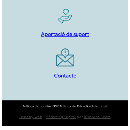
Aportació de suport
Contacte
Política de cookies (EU)
Política de Privacitat
Avís Legal
Disseny Web
i
Màrketing Digital
per
aTotArreu.com