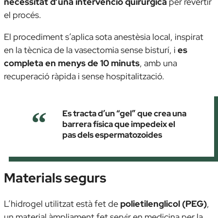
necessitat d’una intervenció quirúrgica
per revertir
el procés.
El procediment s’aplica sota anestèsia local, inspirat
en la tècnica de la vasectomia sense bisturí, i
es
completa en menys de 10 minuts
, amb una
recuperació ràpida i sense hospitalització.
Es tracta d’un “gel” que crea una
barrera física que impedeix el
pas dels espermatozoides
Materials segurs
L’hidrogel utilitzat està fet de
polietilenglicol (PEG)
,
un material àmpliament fet servir en medicina per la