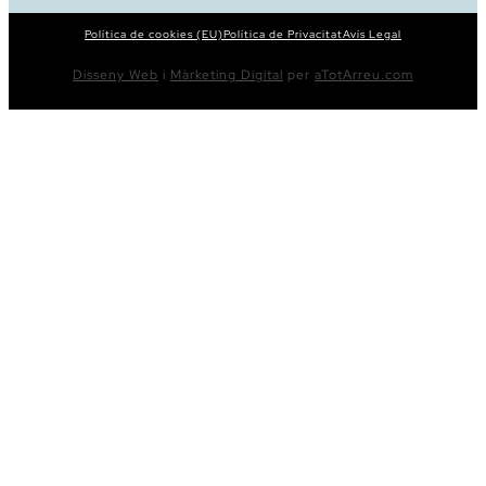
Política de cookies (EU)
Política de Privacitat
Avís Legal
Disseny Web
i
Màrketing Digital
per
aTotArreu.com