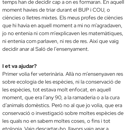
temps han de decidir cap a on es formaran. En aquell
moment havies de triar durant el BUP i COU, o
ciències o lletres mixtes. Els meus
profes
de ciències
que hi havia en aquell moment a mi no m’agradaven,
jo no entenia ni com m’explicaven les matemàtiques,
ni entenia com parlaven, ni res de res. Així que vaig
decidir anar al Saló de l’ensenyament.
I et va ajudar?
Primer volia fer veterinària. Allà no m’ensenyaven res
sobre ecologia de les espècies, ni la conservació de
les espècies, tot estava molt enfocat, en aquell
moment, que era l’any 90, a la ramaderia o a la cura
d’animals domèstics. Però no al que jo volia, que era
conservació o investigació sobre moltes espècies de
les quals no en sabem moltes coses, o fins i tot
etologia. Vaig descartar-ho, llavors vaig anar a