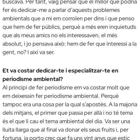
buscava. Per tant, vaig pensar que el millor que podria
fer és dedicar-me a parlar d’aquests problemes
ambientals que a mi em corroïen per dins i que penso
que hem de fer públics, perquè a més eren inquietuds
que als meus amics no els interessaven, el més
absolut, i jo pensava això: hem de fer que interessi a la
gent, no? I així va ser.
Et va costar dedicar-te i especialitzar-te en
periodisme ambiental?
Al principi de fer periodisme em va costar molt que
em deixessin fer periodisme ambiental. Perquè
tampoc era una cosa per la qual s’apostés. A la majoria
dels mitjans, el primer que passa per allà i no té tema
és el que li cau el tema ambiental del dia. Va ser una
lluita llarga que al final va donar els seus fruits i, per
fortuna, ja porto crec que fa uns vint anys que estic