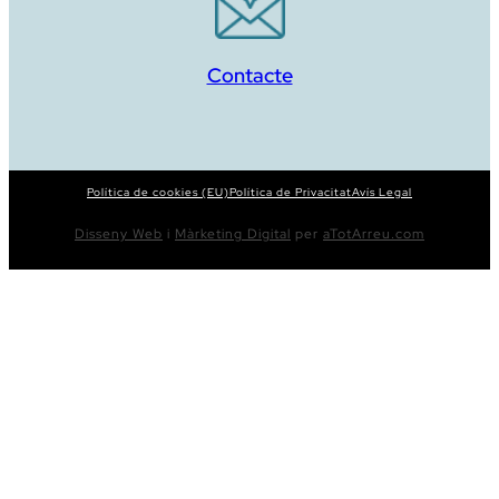
Contacte
Política de cookies (EU)
Política de Privacitat
Avís Legal
Disseny Web
i
Màrketing Digital
per
aTotArreu.com