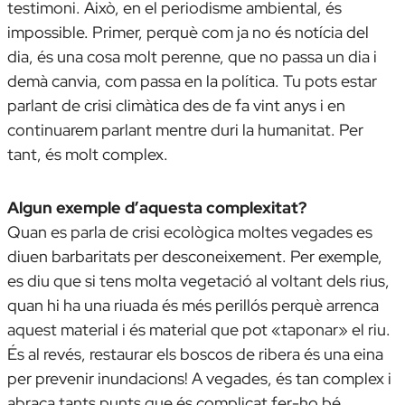
testimoni. Això, en el periodisme ambiental, és
impossible. Primer, perquè com ja no és notícia del
dia, és una cosa molt perenne, que no passa un dia i
demà canvia, com passa en la política. Tu pots estar
parlant de crisi climàtica des de fa vint anys i en
continuarem parlant mentre duri la humanitat. Per
tant, és molt complex.
Algun exemple d’aquesta complexitat?
Quan es parla de crisi ecològica moltes vegades es
diuen barbaritats per desconeixement. Per exemple,
es diu que si tens molta vegetació al voltant dels rius,
quan hi ha una riuada és més perillós perquè arrenca
aquest material i és material que pot «taponar» el riu.
És al revés, restaurar els boscos de ribera és una eina
per prevenir inundacions! A vegades, és tan complex i
abraça tants punts que és complicat fer-ho bé.