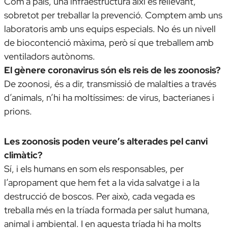
Com a país, una infraestructura així és rellevant,
sobretot per treballar la prevenció. Comptem amb uns
laboratoris amb uns equips especials. No és un nivell
de biocontenció màxima, però sí que treballem amb
ventiladors autònoms.
El gènere coronavirus són els reis de les zoonosis?
De zoonosi, és a dir, transmissió de malalties a través
d’animals, n’hi ha moltíssimes: de virus, bacterianes i
prions.
Les zoonosis poden veure’s alterades pel canvi
climàtic?
Sí, i els humans en som els responsables, per
l’apropament que hem fet a la vida salvatge i a la
destrucció de boscos. Per això, cada vegada es
treballa més en la tríada formada per salut humana,
animal i ambiental. I en aquesta tríada hi ha molts