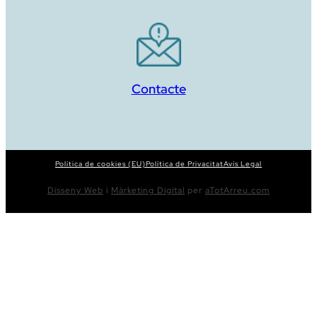
Contacte
Política de cookies (EU)
Política de Privacitat
Avís Legal
Disseny Web
i
Màrketing Digital
per
aTotArreu.com