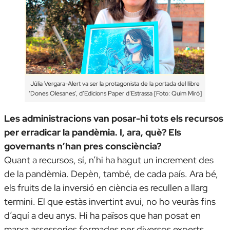
Júlia Vergara-Alert va ser la protagonista de la portada del llibre
‘Dones Olesanes’, d’Edicions Paper d’Estrassa [Foto: Quim Miró]
Les administracions van posar-hi tots els recursos
per erradicar la pandèmia. I, ara, què? Els
governants n’han pres consciència?
Quant a recursos, sí, n’hi ha hagut un increment des
de la pandèmia. Depèn, també, de cada país. Ara bé,
els fruits de la inversió en ciència es recullen a llarg
termini. El que estàs invertint avui, no ho veuràs fins
d’aquí a deu anys. Hi ha països que han posat en
marxa assessories formades per diversos experts,