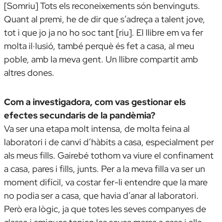
[Somriu] Tots els reconeixements són benvinguts.
Quant al premi, he de dir que s’adreça a talent jove,
tot i que jo ja no ho soc tant [riu]. El llibre em va fer
molta il·lusió, també perquè és fet a casa, al meu
poble, amb la meva gent. Un llibre compartit amb
altres dones.
Com a investigadora, com vas gestionar els
efectes secundaris de la pandèmia?
Va ser una etapa molt intensa, de molta feina al
laboratori i de canvi d’hàbits a casa, especialment per
als meus fills. Gairebé tothom va viure el confinament
a casa, pares i fills, junts. Per a la meva filla va ser un
moment difícil, va costar fer-li entendre que la mare
no podia ser a casa, que havia d’anar al laboratori.
Però era lògic, ja que totes les seves companyes de