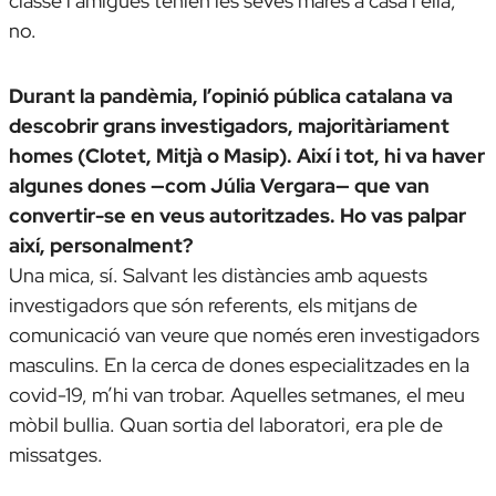
classe i amigues tenien les seves mares a casa i ella,
no.
Durant la pandèmia, l’opinió pública catalana va
descobrir grans investigadors, majoritàriament
homes (Clotet, Mitjà o Masip). Així i tot, hi va haver
algunes dones —com Júlia Vergara— que van
convertir-se en veus autoritzades. Ho vas palpar
així, personalment?
Una mica, sí. Salvant les distàncies amb aquests
investigadors que són referents, els mitjans de
comunicació van veure que només eren investigadors
masculins. En la cerca de dones especialitzades en la
covid-19, m’hi van trobar. Aquelles setmanes, el meu
mòbil bullia. Quan sortia del laboratori, era ple de
missatges.