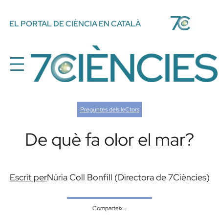
Vés
EL PORTAL DE CIÈNCIA EN CATALÀ
al
contingut
Preguntes dels leCtors
De què fa olor el mar?
Escrit per
Núria Coll Bonfill (Directora de 7Ciències)
Comparteix…