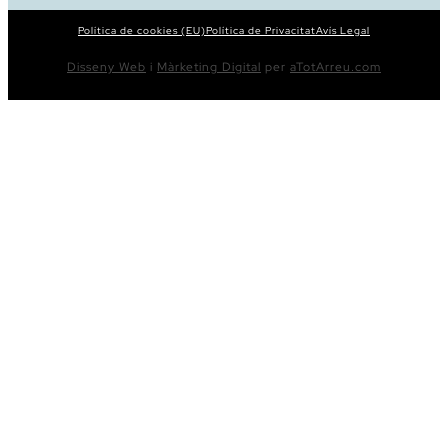
Política de cookies (EU)
Política de Privacitat
Avís Legal
Disseny Web
i
Màrketing Digital
per
aTotArreu.com