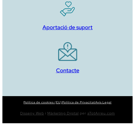
Aportació de suport
Contacte
Política de cookies (EU)
Política de Privacitat
Avís Legal
Disseny Web
i
Màrketing Digital
per
aTotArreu.com