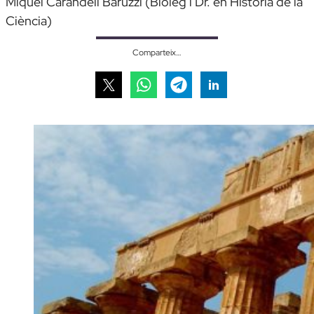
Miquel Carandell Baruzzi (Biòleg i Dr. en Història de la
Ciència)
Comparteix…