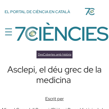
Vés
EL PORTAL DE CIÈNCIA EN CATALÀ
al
contingut
DesCobertes amb història
Asclepi, el déu grec de la
medicina
Escrit per