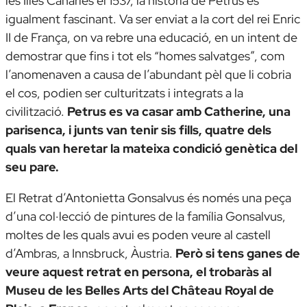
les Illes Canàries el 1537, la història de Petrus és
igualment fascinant. Va ser enviat a la cort del rei Enric
II de França, on va rebre una educació, en un intent de
demostrar que fins i tot els “homes salvatges”, com
l’anomenaven a causa de l’abundant pèl que li cobria
el cos, podien ser culturitzats i integrats a la
civilització.
Petrus es va casar amb Catherine, una
parisenca, i junts van tenir sis fills, quatre dels
quals van heretar la mateixa condició genètica del
seu pare.
El
Retrat d’Antonietta Gonsalvus
és només una peça
d’una col·lecció de pintures de la família Gonsalvus,
moltes de les quals avui es poden veure al castell
d’Ambras, a Innsbruck, Àustria.
Però si tens ganes de
veure aquest retrat en persona, el trobaràs al
Museu de les Belles Arts del Château Royal de