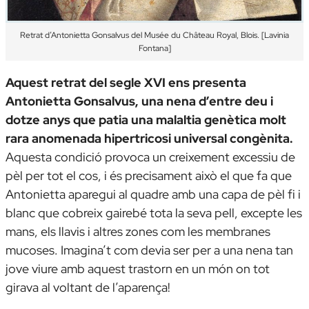
Retrat d’Antonietta Gonsalvus
del Musée du Château Royal, Blois. [Lavinia
Fontana]
Aquest retrat del segle XVI ens presenta
Antonietta Gonsalvus, una nena d’entre deu i
dotze anys que patia una malaltia genètica molt
rara anomenada hipertricosi universal congènita.
Aquesta condició provoca un creixement excessiu de
pèl per tot el cos, i és precisament això el que fa que
Antonietta aparegui al quadre amb una capa de pèl fi i
blanc que cobreix gairebé tota la seva pell, excepte les
mans, els llavis i altres zones com les membranes
mucoses. Imagina’t com devia ser per a una nena tan
jove viure amb aquest trastorn en un món on tot
girava al voltant de l’aparença!