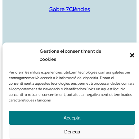
Sobre 7Ciències
Gestiona el consentiment de
cookies
Aportació de suport
Per oferir les millors experiències, utilitzem tecnologies com ara galetes per
emmagatzemar i/o accedir a la informació del dispositiu. Donar el
consentiment a aquestes tecnologies ens permetrà processar dades com ara
el comportament de navegació o identificadors únics en aquest lloc. No
consentir o retirar el consentiment, pot afectar negativament determinades
característiques i funcions.
Contacte
Accepta
Denega