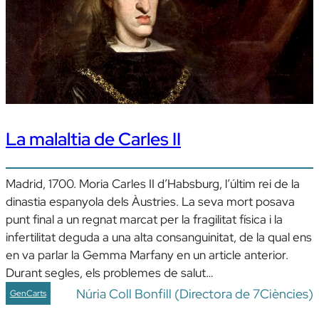
La malaltia de Carles II
Madrid, 1700. Moria Carles II d’Habsburg, l’últim rei de la
dinastia espanyola dels Àustries. La seva mort posava
punt final a un regnat marcat per la fragilitat física i la
infertilitat deguda a una alta consanguinitat, de la qual ens
en va parlar la Gemma Marfany en un article anterior.
Durant segles, els problemes de salut…
Núria Coll Bonfill (Directora de 7Ciències)
GenCarts