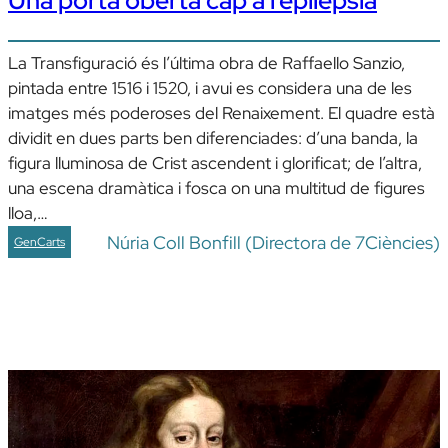
Una porta oberta cap a l’epilèpsia
La Transfiguració és l’última obra de Raffaello Sanzio,
pintada entre 1516 i 1520, i avui es considera una de les
imatges més poderoses del Renaixement. El quadre està
dividit en dues parts ben diferenciades: d’una banda, la
figura lluminosa de Crist ascendent i glorificat; de l’altra,
una escena dramàtica i fosca on una multitud de figures
lloa,…
Núria Coll Bonfill (Directora de 7Ciències)
GenCarts