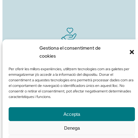
Gestiona el consentiment de
Aportació de suport
cookies
Per oferir les millors experiències, utilitzem tecnologies com ara galetes per
emmagatzemar i/o accedir a la informació del dispositiu. Donar el
consentiment a aquestes tecnologies ens permetrà processar dades com ara
el comportament de navegació o identificadors únics en aquest lloc. No
consentir o retirar el consentiment, pot afectar negativament determinades
característiques i funcions.
Contacte
Accepta
Denega
Política de cookies (EU)
Política de Privacitat
Avís Legal