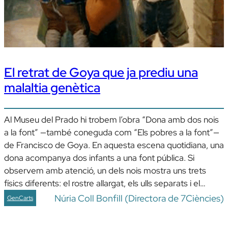
El retrat de Goya que ja prediu una
malaltia genètica
Al Museu del Prado hi trobem l’obra “Dona amb dos nois
a la font” —també coneguda com “Els pobres a la font”—
de Francisco de Goya. En aquesta escena quotidiana, una
dona acompanya dos infants a una font pública. Si
observem amb atenció, un dels nois mostra uns trets
físics diferents: el rostre allargat, els ulls separats i el…
Núria Coll Bonfill (Directora de 7Ciències)
GenCarts