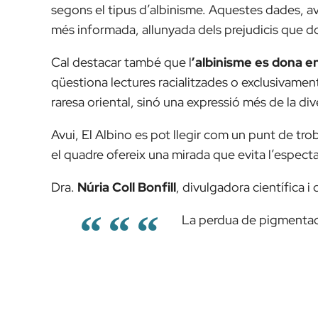
segons el tipus d’albinisme. Aquestes dades, a
més informada, allunyada dels prejudicis que d
Cal destacar també que l
’albinisme es dona e
qüestiona lectures racialitzades o exclusivamen
raresa oriental, sinó una expressió més de la di
Avui,
El Albino
es pot llegir com un punt de troba
el quadre ofereix una mirada que evita l’espectac
Dra.
Núria Coll Bonfill
,
divulgadora científica i
La perdua de pigmentaci