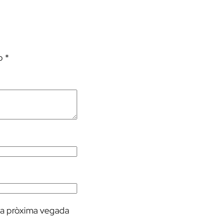
mb
*
 la pròxima vegada