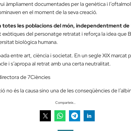
vui àmpliament documentades per la genètica i l’oftalmol
ominaven en el moment de la seva creació.
n totes les poblacions del món, independentment de l
t exòtiques del personatge retratat i reforça la idea qu
versitat biològica humana.
da entre art, ciència i societat. En un segle XIX marcat per
le i s’apropa al retrat amb una certa neutralitat.
 directora de 7Ciències
ó no és la causa sino una de les conseqüències de l’albi
Comparteix…