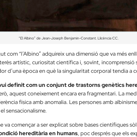
“El Albino”
de Jean-Joseph Benjamin-Constant. Llicència CC.
gut com “l’Albino” adquireix una dimensió que va més enll
erès artístic, curiositat científica i, sovint, incomprensió
or d’una època en què la singularitat corporal tendia a c
avui definit com un conjunt de trastorns genètics her
però, aquest coneixement encara era fragmentari. La med
diferència física amb anomalia. Les persones amb albinis
i el sensacionalisme.
sme va començar a ser explicat sobre bases científiques sò
ndició hereditària en humans
, poc després que els ex