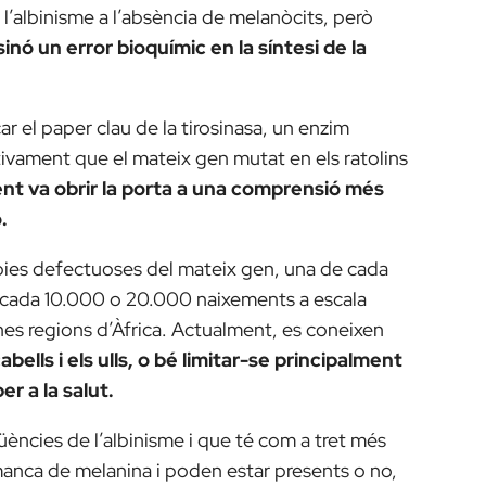
r l’albinisme a l’absència de melanòcits, però
inó un error bioquímic en la síntesi de la
ar el paper clau de la tirosinasa, un enzim
itivament que el mateix gen mutat en els ratolins
t va obrir la porta a una comprensió més
.
òpies defectuoses del mateix gen, una de cada
r cada 10.000 o 20.000 naixements a escala
es regions d’Àfrica. Actualment, es coneixen
abells i els ulls, o bé limitar-se principalment
r a la salut.
ències de l’albinisme i que té com a tret més
a manca de melanina i poden estar presents o no,