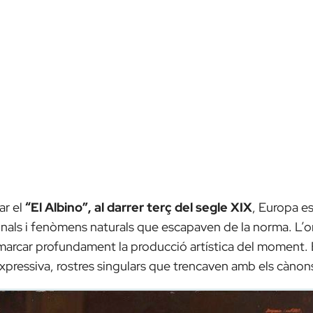
r el
“El Albino”
, al darrer terç del segle XIX
, Europa e
onals i fenòmens naturals que escapaven de la norma. L’o
va marcar profundament la producció artística del moment.
expressiva, rostres singulars que trencaven amb els cànon