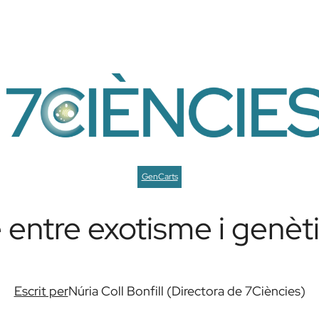
GenCarts
e entre exotisme i genè
Escrit per
Núria Coll Bonfill (Directora de 7Ciències)