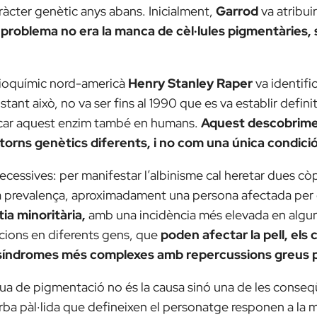
àcter genètic anys abans. Inicialment,
Garrod
va atribui
 problema no era la manca de cèl·lules pigmentàries, s
l bioquímic nord-americà
Henry Stanley Raper
va identific
tant això, no va ser fins al 1990 que es va establir defin
ficar aquest enzim també en humans.
Aquest descobrimen
torns genètics diferents, i no com una única condició
ecessives: per manifestar l’albinisme cal heretar dues c
aixa prevalença, aproximadament una persona afectada pe
tia minoritària,
amb una incidència més elevada en algun
acions en diferents gens, que
poden afectar la pell, els c
 a síndromes més complexes amb repercussions greus pe
a de pigmentació no és la causa sinó una de les conseqü
 barba pàl·lida que defineixen el personatge responen a l