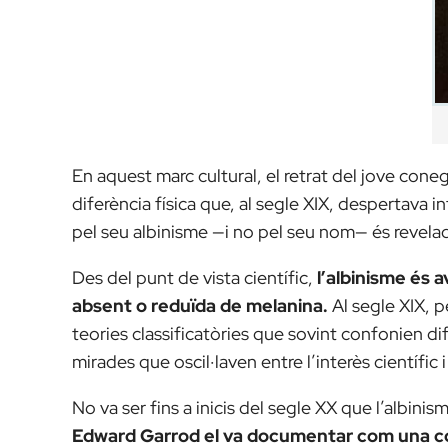
En aquest marc cultural, el retrat del jove cone
diferència física que, al segle XIX, despertava int
pel seu albinisme —i no pel seu nom— és revelad
Des del punt de vista científic,
l’albinisme és 
absent o reduïda de melanina.
Al segle XIX, 
teories classificatòries que sovint confonien 
mirades que oscil·laven entre l’interès científic 
No va ser fins a inicis del segle XX que l’albini
Edward Garrod el va documentar com una co