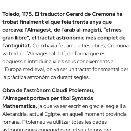
Toledo, 1175. El traductor Gerard de Cremona ha
trobat finalment el que feia trenta anys que
cercava: l’
Almagest
, de l’àrab al-magisti, “el més
gran llibre”, el tractat astronòmic més complet de
l’antiguitat.
Com havia fet amb altres obres, Cremona
va traduir l’
Almagest
al llatí, de forma que es
poguessin introduir així els seus coneixements a
l’Europa medieval, on va ser un tractat fonamental per
la pràctica astronòmica durant segles.
Obra de l’astrònom Claudi Ptolemeu,
l’
Almagest
portava per títol
Syntaxis
Mathematica
,
ja que va ser escrit en grec el segle II a
Alexandria, actual Egipte, en aquell moment província
romana. Ptolemeu va utilitzar totes les dades
astronòmiques conegudes en el seu temps per