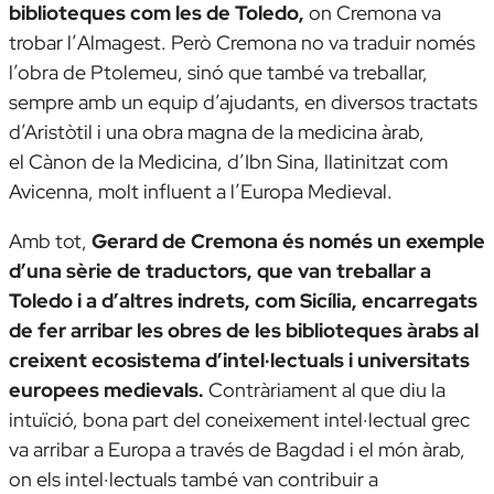
biblioteques com les de Toledo,
on Cremona va
trobar l’
Almagest
. Però Cremona no va traduir només
l’obra de Ptolemeu, sinó que també va treballar,
sempre amb un equip d’ajudants, en diversos tractats
d’Aristòtil i una obra magna de la medicina àrab,
el
Cànon de la Medicina
, d’Ibn Sina, llatinitzat com
Avicenna, molt influent a l’Europa Medieval.
Amb tot,
Gerard de Cremona és només un exemple
d’una sèrie de traductors, que van treballar a
Toledo i a d’altres indrets, com Sicília, encarregats
de fer arribar les obres de les biblioteques àrabs al
creixent ecosistema d’intel·lectuals i universitats
europees medievals.
Contràriament al que diu la
intuïció, bona part del coneixement intel·lectual grec
va arribar a Europa a través de Bagdad i el món àrab,
on els intel·lectuals també van contribuir a