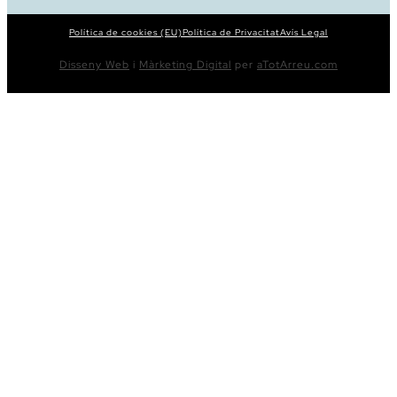
Política de cookies (EU)
Política de Privacitat
Avís Legal
Disseny Web
i
Màrketing Digital
per
aTotArreu.com