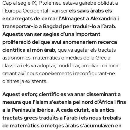
Cap al segle IX, Ptolemeu estava gairebé oblidat a
l’Europa Occidental i van ser
els savis àrabs els
encarregats de cercar l’
Almagest
a Alexandria i
transportar-lo a Bagdad per traduir-lo a l’àrab.
Aquests van ser segles d’una important
proliferació del que avui anomenaríem recerca
científica al món àrab,
que va agafar els tractats
astronòmics, matemàtics o mèdics de la Grècia
clàssica i els va adoptar, modificar, ampliar i millorar,
creant així nous coneixements i reconfigurant-ne
d’altres ja existents.
Aquest esforç científic es va anar disseminant a
mesura que l’Islam s’estenia pel nord d’Àfrica i fins
a la Península Ibérica. A cada ciutat, els antics
tractats grecs traduïts a l’àrab i els nous treballs
de matemàtics o metges àrabs s’acumulaven en