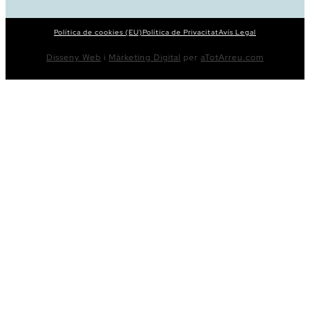
Política de cookies (EU)
Política de Privacitat
Avís Legal
Disseny Web
i
Màrketing Digital
per
aTotArreu.com