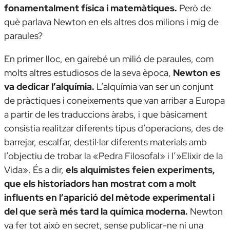
fonamentalment física i matemàtiques.
Però de
què parlava Newton en els altres dos milions i mig de
paraules?
En primer lloc, en gairebé un milió de paraules, com
molts altres estudiosos de la seva època,
Newton es
va dedicar l’alquímia.
L’alquímia van ser un conjunt
de pràctiques i coneixements que van arribar a Europa
a partir de les traduccions àrabs, i que bàsicament
consistia realitzar diferents tipus d’operacions, des de
barrejar, escalfar, destil·lar diferents materials amb
l’objectiu de trobar la «Pedra Filosofal» i l’»Elixir de la
Vida». És a dir,
els alquimistes feien experiments,
que els historiadors han mostrat com a molt
influents en l’aparició del mètode experimental i
del que serà més tard la química moderna.
Newton
va fer tot això en secret, sense publicar-ne ni una