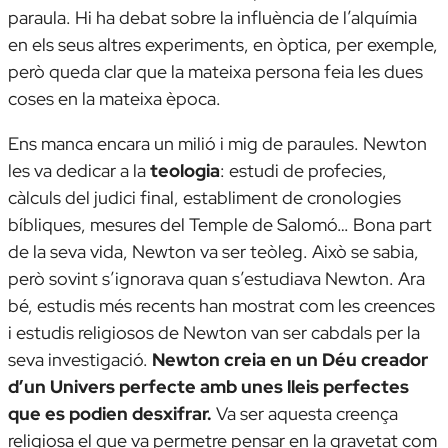
paraula. Hi ha debat sobre la influència de l’alquímia
en els seus altres experiments, en òptica, per exemple,
però queda clar que la mateixa persona feia les dues
coses en la mateixa època.
Ens manca encara un milió i mig de paraules. Newton
les va dedicar a la
teologia
: estudi de profecies,
càlculs del judici final, establiment de cronologies
bíbliques, mesures del Temple de Salomó… Bona part
de la seva vida, Newton va ser teòleg. Això se sabia,
però sovint s’ignorava quan s’estudiava Newton. Ara
bé, estudis més recents han mostrat com les creences
i estudis religiosos de Newton van ser cabdals per la
seva investigació.
Newton creia en un Déu creador
d’un Univers perfecte amb unes lleis perfectes
que es podien desxifrar.
Va ser aquesta creença
religiosa el que va permetre pensar en la gravetat com