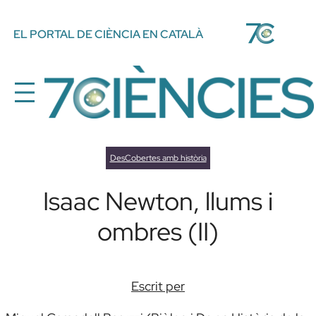
Vés
EL PORTAL DE CIÈNCIA EN CATALÀ
al
contingut
DesCobertes amb història
Isaac Newton, llums i
ombres (II)
Escrit per