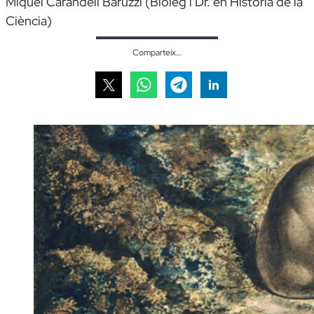
Miquel Carandell Baruzzi (Biòleg i Dr. en Història de la
Ciència)
Comparteix…