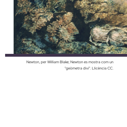
Newton, per William Blake; Newton es mostra com un
"geòmetra diví". Llicència CC.