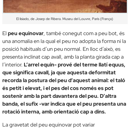
El lisiado
, de Josep de Ribera. Museu del Louvre, París (França)
El
peu equinovar
, també conegut com a
peu bot
, és
una anomalia en la qual el peu no adopta la forma ni la
posició habituals d’un peu normal. En lloc d’això, es
presenta inclinat cap avall, amb la planta girada cap a
l’interior.
L’arrel
equin-
prové del terme llatí
equus
,
que significa
cavall
, ja que aquesta deformitat
recorda la postura del peu d’aquest animal: el taló
és petit i elevat, i el pes del cos només es pot
sostenir amb la part davantera del peu. D’altra
banda, el sufix
-var
indica que el peu presenta una
rotació interna, amb orientació cap a dins.
La gravetat del peu equinovar pot variar