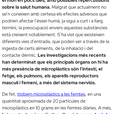
el món en pocs dies, amb possibles repercussions
sobre la salut humana.
Malgrat que actualment no
se’n coneixen amb certesa els efectes adversos que
podrien afectar l’ésser humà, ja sigui a curt i a llarg
termini, la preocupació envers aquestes substàncies
està creixent notablement. S’ha vist que existeixen
diferents vies d’entrada, que poden ser a través de la
ingesta de certs aliments, de la inhalació i del
contacte dèrmic.
Les investigacions més recents
han determinat que els principals òrgans on hi ha
més presència de microplàstics són l’intestí, el
fetge, els pulmons, els aparells reproductors
masculí i femení, a més del sistema nerviós.
De fet,
trobem microplàstics a les femtes
, en una
quantitat aproximada de 20 partícules de
microplàstics en 10 grams en les femtes diàries. A més,