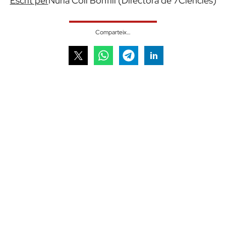
Escrit per
Núria Coll Bonfill (Directora de 7Ciències)
Comparteix…