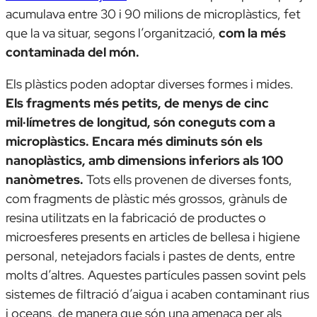
acumulava entre 30 i 90 milions de microplàstics, fet
que la va situar, segons l’organització,
com la més
contaminada del món.
Els plàstics poden adoptar diverses formes i mides.
Els fragments més petits, de menys de cinc
mil·límetres de longitud, són coneguts com a
microplàstics. Encara més diminuts són els
nanoplàstics, amb dimensions inferiors als 100
nanòmetres.
Tots ells provenen de diverses fonts,
com fragments de plàstic més grossos, grànuls de
resina utilitzats en la fabricació de productes o
microesferes presents en articles de bellesa i higiene
personal, netejadors facials i pastes de dents, entre
molts d’altres. Aquestes partícules passen sovint pels
sistemes de filtració d’aigua i acaben contaminant rius
i oceans, de manera que són una amenaça per als