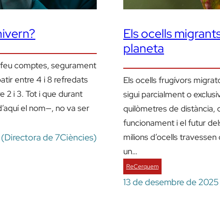
hivern?
Els ocells migrants
planeta
i feu comptes, segurament
tir entre 4 i 8 refredats
Els ocells frugívors migrato
 2 i 3. Tot i que durant
sigui parcialment o exclu
d’aquí el nom—, no va ser
quilòmetres de distància, 
funcionament i el futur de
milions d’ocells travessen
l (Directora de 7Ciències)
un…
ReCerquem
13 de desembre de 2025