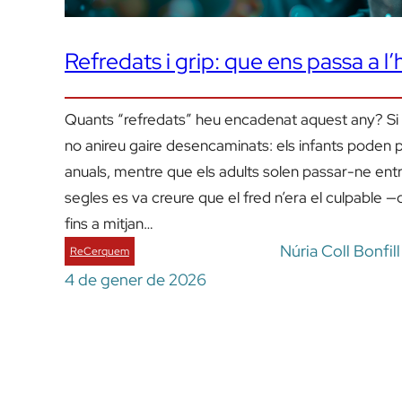
Refredats i grip: que ens passa a l’
Quants “refredats” heu encadenat aquest any? S
no anireu gaire desencaminats: els infants poden pa
anuals, mentre que els adults solen passar-ne entre
segles es va creure que el fred n’era el culpable —
fins a mitjan…
Núria Coll Bonfil
ReCerquem
4 de gener de 2026