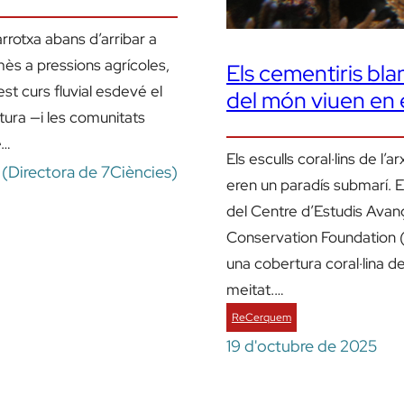
arrotxa abans d’arribar a
ès a pressions agrícoles,
Els cementiris blan
st curs fluvial esdevé el
del món viuen en 
tura —i les comunitats
e…
Els esculls coral·lins de l
l (Directora de 7Ciències)
eren un paradís submarí. En
del Centre d’Estudis Avan
Conservation Foundation (
una cobertura coral·lina del
meitat.…
ReCerquem
19 d'octubre de 2025