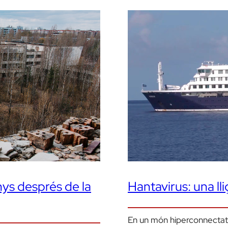
nys després de la
Hantavirus: una ll
En un món hiperconnectat