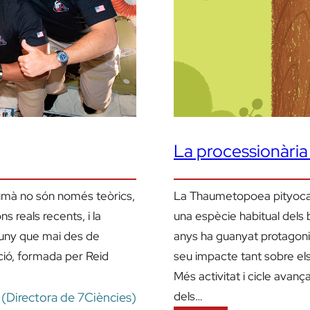
La processionària
humà no són només teòrics,
La Thaumetopoea pityocam
s reals recents, i la
una espècie habitual dels 
lluny que mai des de
anys ha guanyat protagonism
ació, formada per Reid
seu impacte tant sobre els
Més activitat i cicle avan
dels…
l (Directora de 7Ciències)