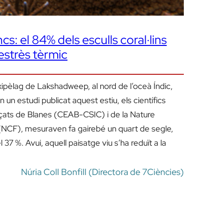
cs: el 84% dels esculls coral·lins
estrès tèrmic
’arxipèlag de Lakshadweep, al nord de l’oceà Índic,
 un estudi publicat aquest estiu, els científics
çats de Blanes (CEAB-CSIC) i de la Nature
NCF), mesuraven fa gairebé un quart de segle,
 37 %. Avui, aquell paisatge viu s’ha reduït a la
Núria Coll Bonfill (Directora de 7Ciències)