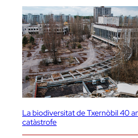
La biodiversitat de Txernòbil 40 a
catàstrofe